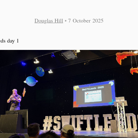
Douglas Hill
•
7 October 2025
ds day 1